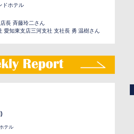
ンドホテル
 支店長 斉藤玲二さん
 愛知東支店三河支社 支社長 勇 温樹さん
)
ホテル