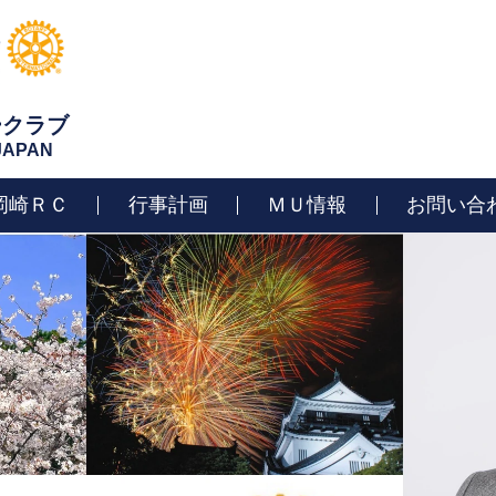
ークラブ
 JAPAN
岡崎ＲＣ
行事計画
ＭＵ情報
お問い合