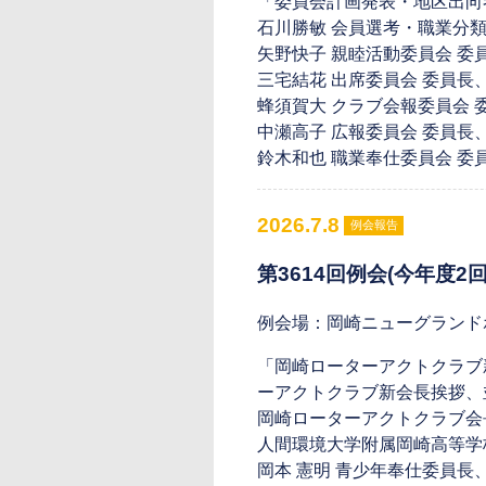
「委員会計画発表・地区出向
石川勝敏 会員選考・職業分類
矢野快子 親睦活動委員会 委
三宅結花 出席委員会 委員長
蜂須賀大 クラブ会報委員会 
中瀬高子 広報委員会 委員長
鈴木和也 職業奉仕委員会 委
2026.7.8
例会報告
第3614回例会(今年度2回
例会場：岡崎ニューグランド
「岡崎ローターアクトクラブ
ーアクトクラブ新会長挨拶、
岡崎ローターアクトクラブ会長
人間環境大学附属岡崎高等学校
岡本 憲明 青少年奉仕委員長