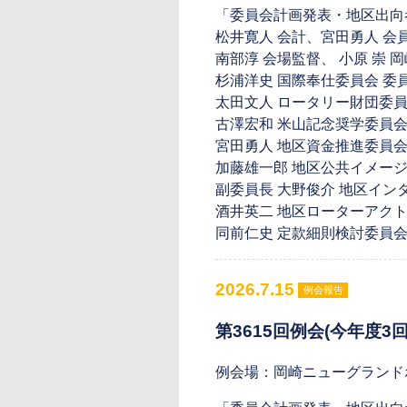
「委員会計画発表・地区出向
松井寛人 会計、宮田勇人 会
南部淳 会場監督、 小原 崇 
杉浦洋史 国際奉仕委員会 委
太田文人 ロータリー財団委員
古澤宏和 米山記念奨学委員会
宮田勇人 地区資金推進委員会
加藤雄一郎 地区公共イメー
副委員長 大野俊介 地区イン
酒井英二 地区ローターアクト
同前仁史 定款細則検討委員会
2026.7.15
例会報告
第3615回例会(今年度3回
例会場：岡崎ニューグランド