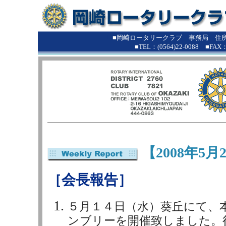
■
■岡崎ロータリークラブ 事務局 住所：
■TEL：(0564)22-0088 ■FAX：(0
【2008年5月
［会長報告］
５月１４日（水）葵丘にて、
ンブリーを開催致しました。