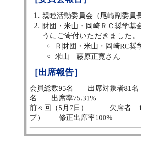
親睦活動委員会（尾崎副委員長
財団・米山・岡崎ＲＣ奨学基
うにご寄付いただきました。
Ｒ財団・米山・岡崎RC奨
米山 藤原正寛さん
［出席報告］
会員総数95名 出席対象者81
名 出席率75.31%
前々回（5月7日） 欠席者 1
プ） 修正出席率100%