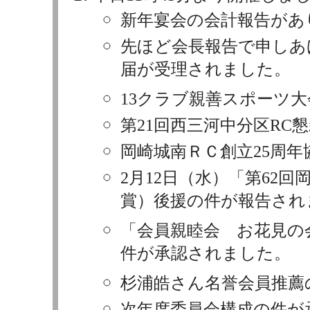
新年宴会の会計報告があ
先ほど会長報告で申しあ
届が受理されました。
13クラブ親善スポーツ
第21回西三河中分区RC
岡崎城南ＲＣ創立25周
2月12日（水）「第62
賞）後援の件が報告され
「会員親睦会 お花見の
件が承認されました。
杉浦皓さん名誉会員推薦
次年度委員会構成の件が