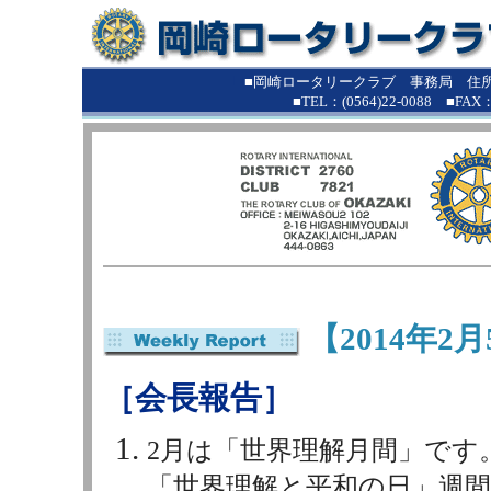
■
■岡崎ロータリークラブ 事務局 住所：
■TEL：(0564)22-0088 ■FAX：(0
【2014年2
［会長報告］
2月は「世界理解月間」です。
「世界理解と平和の日」週