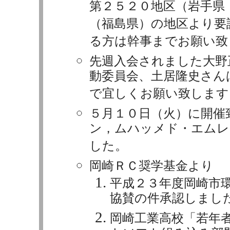
第２５２０地区（岩手県
（福島県）の地区より要
る方は幹事までお願い致
先週入会されました大野
動委員会、土居隆史さん
で宜しくお願い致します
５月１０日（火）に開催
ン，ムハッメド・エムレ
した。
岡崎ＲＣ奨学基金より
平成２３年度岡崎市
協賛の件承認しまし
岡崎工業高校「若年