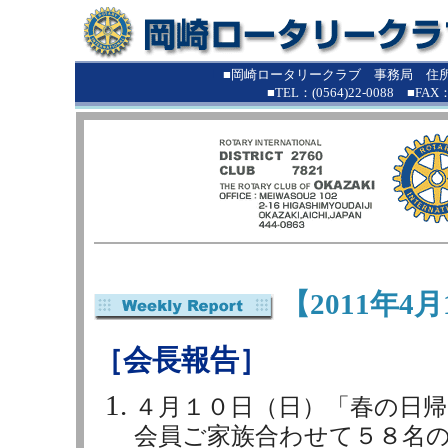
■
■岡崎ロータリークラブ 事務局 住所：
■TEL：(0564)22-0088 ■FAX：(0
【2011年4月
［会長報告］
４月１０日（日）「春の日
会員ご家族合わせて５８名