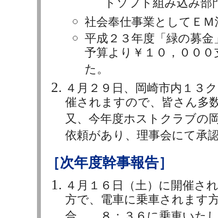
トソフト組み込み部
社会奉仕事業としてＥＭ
平成２３年度「緑の募金
予算より￥１０，０００
た。
４月２９日、岡崎市内１３
催されますので、皆さん多
又、今年度ホストクラブの
依頼があり、理事会にて承
［次年度幹事報告］
４月１６日（土）に開催さ
方で、電車に乗車されます
合、 ８：３６に乗車いた