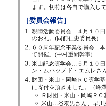
ます。切符は各自で購入し
［委員会報告］
親睦活動委員会…４月１０日
のお礼。(同前仁史委員長)
６０周年記念事業委員会…本
て開催。(中村重嗣幹事)
米山記念奨学会…５月１０日
ン・ムハッメド・エムレさん
財団・米山・岡崎ＲＣ奨学基
に寄付を頂きました。（峰
Ｒ財団・米山・岡崎ＲＣ
米山…谷泰男さん、早川