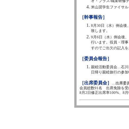
オ・プラス/職業研修
米山奨学生ファイサル
［幹事報告］
8月30日（水）例会
致します。
9月6日（水）例会後
行います。役員・理事
すのでご出欠の記入を
［委員会報告］
親睦活動委員会…石川
日帰り親睦旅行の参加
［出席委員会］
…出席委
会員総数91名 出席免除を受け
8月2日修正出席率100%、8月