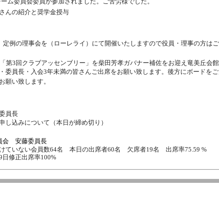
チーム委員会委員が参加されました。ご苦労様でした。
さんの紹介と奨学金授与
後、定例の理事会を（ローレライ）にて開催いたしますので役員・理事の方は
、「第3回クラブアッセンブリー」を柴田芳孝ガバナー補佐をお迎え竜美丘会
・委員長・入会3年未満の皆さんご出席をお願い致します。後方にボードをご
お願い致します。
委員長
申し込みについて（本日が締め切り）
員会 安藤委員長
ていない会員数64名 本日の出席者60名 欠席者19名 出席率75.59 %
9日修正出席率100%