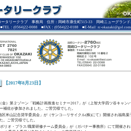
ロータリークラブ 事務局 住所：岡崎市康生町515-33 岡崎ニューグランドホ
■TEL：(0564)22-0088 ■FAX：(0564)22-0188 ■E-Mail: rc-okazaki@gol.com
【2017年8月23日】
日（金）第２ゾーン「戦略計画推進セミナー2017」が（上智大学四ツ谷キャン
ー補佐が参加されました。ご苦労様でした。
時地区米山記念奨学委員会」が（サンコ―リサイクル(株)にて）開催され福島葉
た。ご苦労様でした。
2回ポリオ・プラス/職業研修チーム委員会」が（ガバナー事務所）にて開催さ