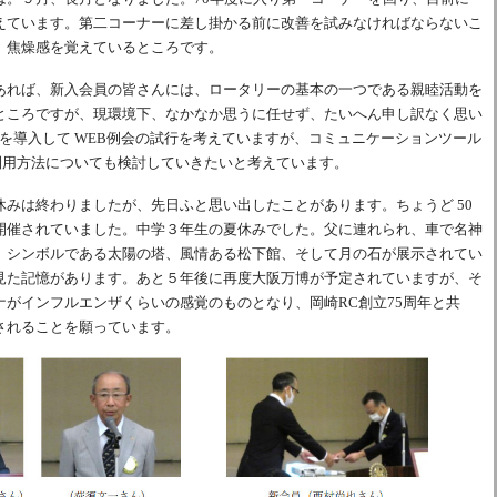
えています。第二コーナーに差し掛かる前に改善を試みなければならないこ
、焦燥感を覚えているところです。
あれば、新入会員の皆さんには、ロータリーの基本の一つである親睦活動を
ところですが、現環境下、なかなか思うに任せず、たいへん申し訳なく思い
mを導入して WEB例会の試行を考えていますが、コミュニケーションツール
の利用方法についても検討していきたいと考えています。
休みは終わりましたが、先日ふと思い出したことがあります。ちょうど 50
開催されていました。中学３年生の夏休みでした。父に連れられ、車で名神
、シンボルである太陽の塔、風情ある松下館、そして月の石が展示されてい
見た記憶があります。あと５年後に再度大阪万博が予定されていますが、そ
ナがインフルエンザくらいの感覚のものとなり、岡崎RC創立75周年と共
されることを願っています。