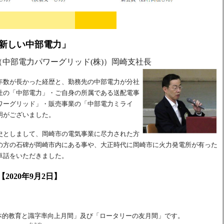
新しい中部電力」
（中部電力パワーグリッド(株)）岡崎支社長
年数が長かった経歴と、勤務先の中部電力が分社
社の「中部電力」・ご自身の所属である送配電事
ワーグリッド」・販売事業の「中部電力ミライ
明がございました。
史としまして、岡崎市の電気事業に尽力された方
の方の石碑が岡崎市内にある事や、大正時代に岡崎市に火力発電所が有った
卓話をいただきました。
【2020年9月2日】
基本的教育と識字率向上月間」及び「ロータリーの友月間」です。
なおや