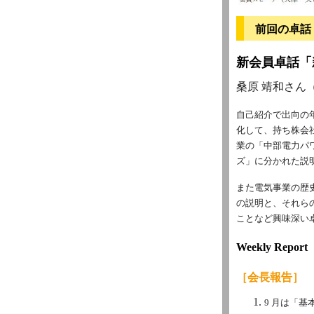
前回の卓話
新会員卓話「
桑原 靖和さん
自己紹介で出向の
化して、持ち株会
業の「中部電力パ
ズ」に分かれた説
また電気事業の歴
の説明と、それら
ことなど興味深い
Weekly Report
［会長報告］
9 月は「