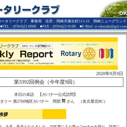
ロータリークラブ 事務局 住所：岡崎市康生町515-33 岡崎ニューグランドホ
■TEL：(0564)22-0088 ■FAX：(0564)22-0188 ■E-Mail: rc-okazaki@gol.com
2020年9月9日
第3392回例会（今年度9回）
本日の卓話 【ガバナー公式訪問】
タリー 第2760地区ガバナー 岡部
さん （名古屋北RC）
挨拶
は。９月、長月となりました。70年度に入り第一コーナーを回り、目前に