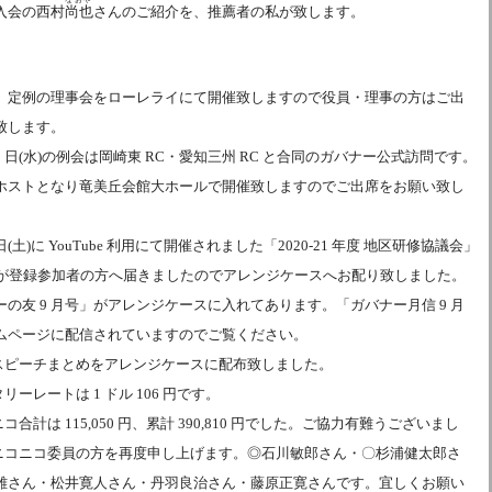
入会の西村
尚也
さんのご紹介を、推薦者の私が致します。
、定例の理事会をローレライにて開催致しますので役員・理事の方はご出
致します。
 9 日(水)の例会は岡崎東 RC・愛知三州 RC と合同のガバナー公式訪問です。
ホストとなり竜美丘会館大ホールで開催致しますのでご出席をお願い致し
6 日(土)に YouTube 利用にて開催されました「2020-21 年度 地区研修協議会」
Dが登録参加者の方へ届きましたのでアレンジケースへお配り致しました。
の友 9 月号」がアレンジケースに入れてあります。「ガバナー月信 9 月
ムページに配信されていますのでご覧ください。
員スピーチまとめをアレンジケースに配布致しました。
リーレートは 1 ドル 106 円です。
コ合計は 115,050 円、累計 390,810 円でした。ご協力有難うございまし
のニコニコ委員の方を再度申し上げます。◎石川敏郎さん・〇杉浦健太郎さ
雄さん・松井寛人さん・丹羽良治さん・藤原正寛さんです。宜しくお願い