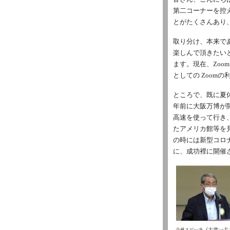
第二コーナーを控
とがたくさんあり
取り分け、本来で
楽しんで頂きたい
ます。現在、Zoo
としての Zoom
ところで、既に夏
年前に大阪万博が
高速を使って行き
たアメリカ館等を
の時には新型コロ
に、成功裡に開催