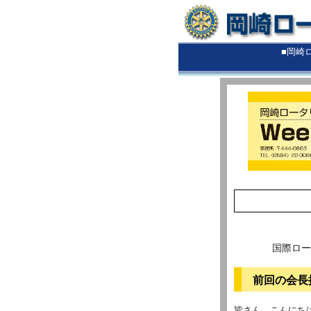
■
■岡崎
国際ロー
前回の会長
皆さん、こんにち