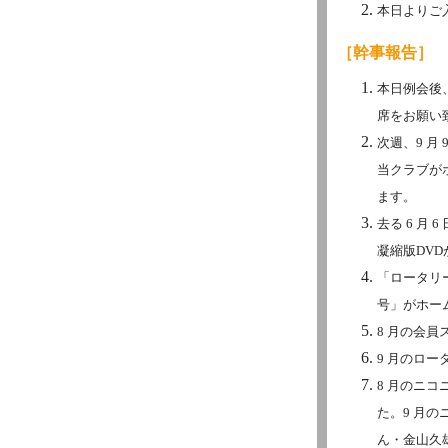
本日よりご
［幹事報告］
本日例会後
席をお願い
次週、9 月
当クラブが
ます。
去る 6 月 
凝縮版DV
「ロータリー
号」がホー
8 月の会
9 月のロータ
8 月のニコニ
た。9 月
ん・金山久