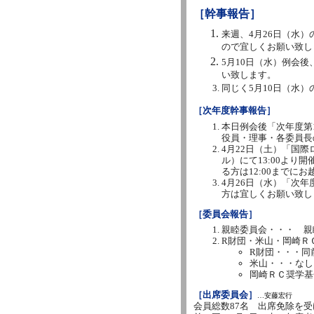
［幹事報告］
来週、4月26日（水
ので宜しくお願い致し
5月10日（水）例会
い致します。
同じく5月10日（水
［次年度幹事報告］
本日例会後「次年度第
役員・理事・各委員長
4月22日（土）「国際
ル）にて13:00より
る方は12:00までに
4月26日（水）「次
方は宜しくお願い致し
［委員会報告］
親睦委員会・・・ 親
R財団・米山・岡崎Ｒ
R財団・・・同
米山・・・なし
岡崎ＲＣ奨学基
［出席委員会］
…安藤宏行
会員総数87名 出席免除を受け