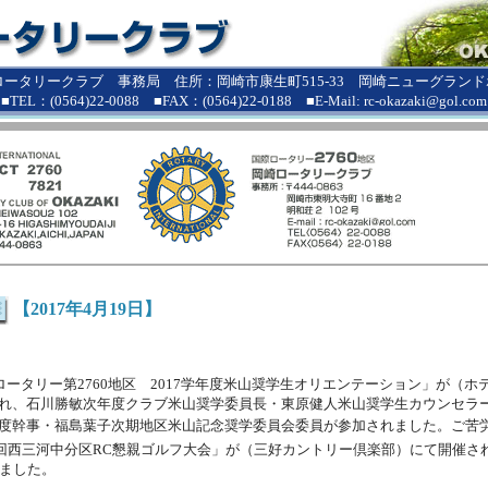
ロータリークラブ 事務局 住所：岡崎市康生町515-33 岡崎ニューグランドホ
■TEL：(0564)22-0088 ■FAX：(0564)22-0188 ■E-Mail: rc-okazaki@gol.com
【2017年4月19日】
ロータリー第2760地区 2017学年度米山奨学生オリエンテーション」が（ホ
れ、石川勝敏次年度クラブ米山奨学委員長・東原健人米山奨学生カウンセラ
度幹事・福島葉子次期地区米山記念奨学委員会委員が参加されました。ご苦
24回西三河中分区RC懇親ゴルフ大会」が（三好カントリー倶楽部）にて開催さ
れました。