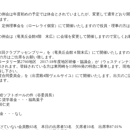
）の例会は年度初めの予定では休会とされていましたが、変更して通常どおり
ます。
後、定例理事会を（ローレライ個室）にて開催いたしますので役員・理事の方
）の例会は（竜美丘会館4階 末広）に会場を変更して開催しますので宜しくお
1回クラブアッセンブリー」を（竜美丘会館４階末広）にて開催いたしますの
の方はご出席をお願い致します。
ロータリー第2760地区 2017-18年度地区研修・協議会」が（ウェスティン
開催されます。登録されている方は東岡崎を11時06発の特急に乗車します。現
お越し下さい。
年度合同委員会」を（出雲殿4階ヴェルサイユ）にて開催いたします。出欠のご
ます。
睦ソフトボールの件（谷委員長）
Ｃ奨学基金・・・福島葉子
前仁史
金・・・なし
ていない会員数63名 本日の出席者53名 欠席者10名 出席率87.01%