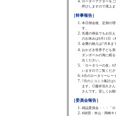
ローターアクターをご
呼びしますので壇上ま
［幹事報告］
本日例会後、定例の理
す。
先週の例会でもお伝え
のお休みは8月11日
会費の納入は7月末ま
おかざき世界子ども美
ダンボールの海に眠る
出ください。
「ロータリーの友」8
いますのでご覧くださ
8月のロータリーレート
7月のニコニコ集計は1
ます。◎藤井浩久さん
さんです。宜しくお願
［委員会報告］
雑誌委員会・・・「ロ
R財団・米山・岡崎Ｒ