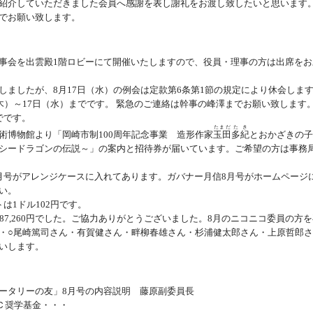
紹介していただきました会員へ感謝を表し謝礼をお渡し致したいと思います
でお願い致します。
事会を出雲殿1階ロビーにて開催いたしますので、役員・理事の方は出席をお
しましたが、8月17日（水）の例会は定款第6条第1節の規定により休会しま
（木）～17日（水）までです。 緊急のご連絡は幹事の峰澤までお願い致します
でです。
たまだ
たき
術博物館より「岡崎市制100周年記念事業 造形作家
玉田
多紀
とおかざきの子
シードラゴンの伝説～」の案内と招待券が届いています。ご希望の方は事務
月号がアレンジケースに入れてあります。ガバナー月信8月号がホームページ
い。
は1ドル102円です。
87,260円でした。ご協力ありがとうございました。8月のニコニコ委員の方
・○尾崎篤司さん・有賀健さん・畔柳春雄さん・杉浦健太郎さん・上原哲郎
いします。
ータリーの友」8月号の内容説明 藤原副委員長
Ｃ奨学基金・・・