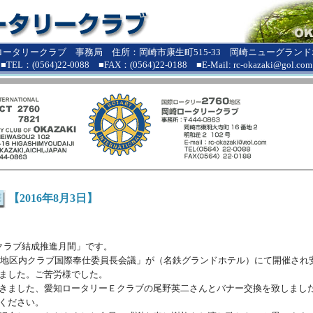
ロータリークラブ 事務局 住所：岡崎市康生町515-33 岡崎ニューグランドホ
■TEL：(0564)22-0088 ■FAX：(0564)22-0188 ■E-Mail: rc-okazaki@gol.com
【2016年8月3日】
クラブ結成推進月間」です。
1回地区内クラブ国際奉仕委員長会議」が（名鉄グランドホテル）にて開催され
ました。ご苦労様でした。
きました、愛知ロータリーＥクラブの尾野英二さんとバナー交換を致しまし
ください。