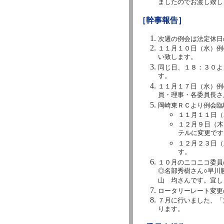
ましたのでお渡し致し
［幹事報告］
次週の例会は法定休日
１１月１０日（水）例
い致します。
同じ日、１８：３０よ
す。
１１月１７日（水）例
員・理事・各委員長さ
岡崎東ＲＣより例会臨
１１月１１日（
１２月９日（木
テルに変更です
１２月２３日（
す。
１０月のニコニコ委員
◎名部秀樹さん○早川
山 均さんです。宜し
ロータリーレート変更
７月に行いました、「
ります。