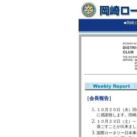
■
■岡崎
［会長報告］
１０月２０日（水）田
に感謝致します。田嶋
１０月２３日（土）～
過ごすことが出来まし
国際ロータリー日本事