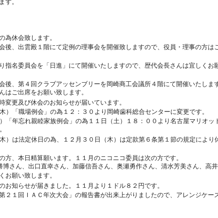
ます。
の為休会致します。
会後、出雲殿１階にて定例の理事会を開催致しますので、役員・理事の方は
り指名委員会を「日進」にて開催いたしますので、歴代会長さんは宜しくお
会後、第４回クラブアッセンブリーを岡崎商工会議所４階にて開催いたしま
んはご出席をお願い致します。
時変更及び休会のお知らせが届いています。
木）「職場例会」の為１２：３０より岡崎歯科総合センターに変更です。
）「年忘れ親睦家族例会」の為１１日（土）１８：００より名古屋マリオッ
。
木）は法定休日の為、１２月３０日（木）は定款第６条第１節の規定により
の方、本日精算願います。１１月のニコニコ委員は次の方です。
勝博さん、出口直幸さん、加藤信吾さん、奥瀬勇作さん、清水芳美さん、高
くお願い致します。
のお知らせが届きました。１１月より１ドル８２円です。
第２１回ＩＡＣ年次大会」の報告書が出来上がりましたので、アレンジケー