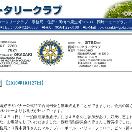
ロータリークラブ 事務局 住所：岡崎市康生町515-33 岡崎ニューグランドホ
■TEL：(0564)22-0088 ■FAX：(0564)22-0188 ■E-Mail: rc-okazaki@gol.com
【2010年10月27日】
嶋好博ガバナー公式訪問合同例会も無事終えることができました。会員の皆
ガバナーよりお礼状が届いています。
２４日（日）「一泊親睦家族旅行」には４５名のご参加があり、好天に恵ま
た。お世話をしていただきました、親睦活動委員会の皆さんご苦労様でした
務局より青木勇作さんにマルチプル・ポール・ハリス・フェロー、ピン（第